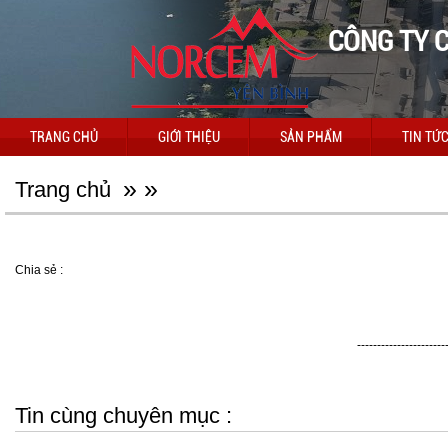
CÔNG TY C
TRANG CHỦ
GIỚI THIỆU
SẢN PHẨM
TIN TỨ
»
»
Trang chủ
Chia sẻ :
----------------------
Tin cùng chuyên mục :