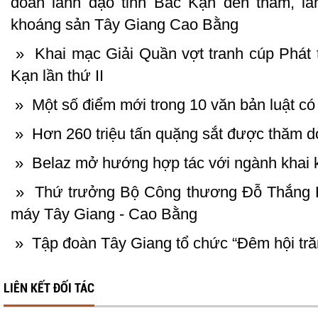
đoàn lãnh đạo tỉnh Bắc Kạn đến thăm, là
khoáng sản Tây Giang Cao Bằng
»
Khai mạc Giải Quần vợt tranh cúp Phát t
Kạn lần thứ II
»
Một số điểm mới trong 10 văn bản luật co
»
Hơn 260 triệu tấn quặng sắt được thăm d
»
Belaz mở hướng hợp tác với ngành khai 
»
Thứ trưởng Bộ Công thương Đỗ Thắng Hả
máy Tây Giang - Cao Bằng
»
Tập đoàn Tây Giang tổ chức “Đêm hội tr
LIÊN KẾT ĐỐI TÁC