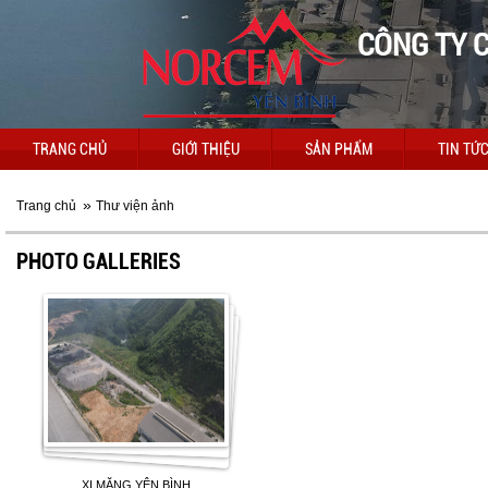
CÔNG TY C
TRANG CHỦ
GIỚI THIỆU
SẢN PHẨM
TIN TỨ
»
Trang chủ
Thư viện ảnh
PHOTO GALLERIES
XI MĂNG YÊN BÌNH