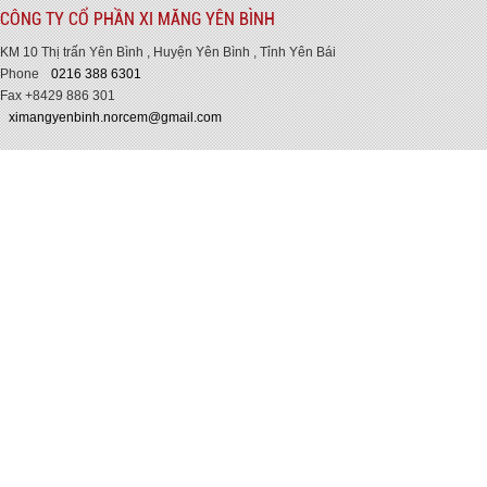
CÔNG TY CỔ PHẦN XI MĂNG YÊN BÌNH
KM 10 Thị trấn Yên Bình , Huyện Yên Bình , Tỉnh Yên Bái
Phone
0216 388 6301
Fax +8429 886 301
ximangyenbinh.norcem@gmail.com