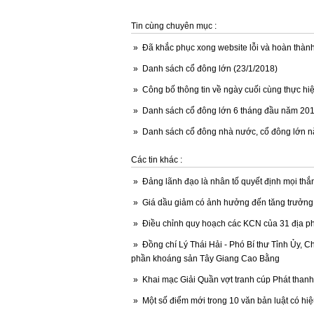
Tin cùng chuyên mục :
»
Đã khắc phục xong website lỗi và hoàn thành
»
Danh sách cổ đông lớn (23/1/2018)
»
Công bố thông tin về ngày cuối cùng thực 
»
Danh sách cổ đông lớn 6 tháng đầu năm 201
»
Danh sách cổ đông nhà nước, cổ đông lớn n
Các tin khác :
»
Đảng lãnh đạo là nhân tố quyết định mọi thắn
»
Giá dầu giảm có ảnh hưởng đến tăng trưởn
»
Điều chỉnh quy hoạch các KCN của 31 địa 
»
Đồng chí Lý Thái Hải - Phó Bí thư Tỉnh Ủy, C
phần khoáng sản Tây Giang Cao Bằng
»
Khai mạc Giải Quần vợt tranh cúp Phát thanh -
»
Một số điểm mới trong 10 văn bản luật có hi