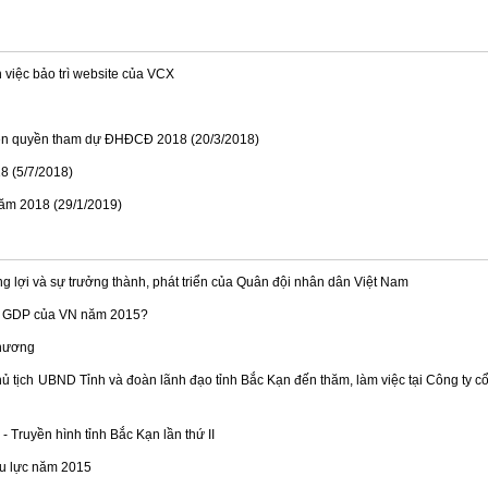
 việc bảo trì website của VCX
hiện quyền tham dự ĐHĐCĐ 2018 (20/3/2018)
8 (5/7/2018)
ăm 2018 (29/1/2019)
g lợi và sự trưởng thành, phát triển của Quân đội nhân dân Việt Nam
g GDP của VN năm 2015?
phương
hủ tịch UBND Tỉnh và đoàn lãnh đạo tỉnh Bắc Kạn đến thăm, làm việc tại Công ty c
 Truyền hình tỉnh Bắc Kạn lần thứ II
ệu lực năm 2015