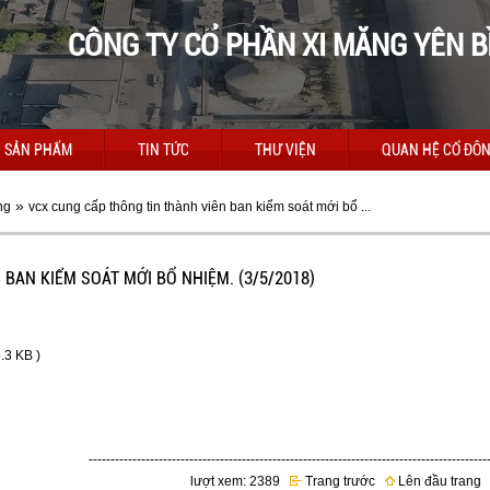
CÔNG TY CỔ PHẦN XI MĂNG YÊN B
SẢN PHẨM
TIN TỨC
THƯ VIỆN
QUAN HỆ CỔ ĐÔ
»
ng
vcx cung cấp thông tin thành viên ban kiểm soát mới bổ ...
BAN KIỂM SOÁT MỚI BỔ NHIỆM. (3/5/2018)
.3 KB )
-------------------------------------------------------------------------------------------
lượt xem: 2389
Trang trước
Lên đầu trang