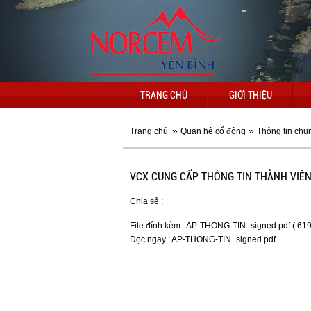
TRANG CHỦ
GIỚI THIỆU
»
»
Trang chủ
Quan hệ cổ đông
Thông tin chu
VCX CUNG CẤP THÔNG TIN THÀNH VIÊN 
Chia sẻ :
File đính kèm :
AP-THONG-TIN_signed.pdf ( 619
Đọc ngay :
AP-THONG-TIN_signed.pdf