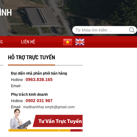
ÌNH
NG
LIÊN HỆ
HỖ TRỢ TRỰC TUYẾN
Đại diện nhà phân phối bán hàng
0963.838.165
Hotline :
Email :
Phụ trách kinh doanh
0902 031 987
Hotline :
Email :
maithanhhai.xmyb@gmail.com
-