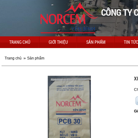
CÔNG TY C
Bạn đang đặt hàng sản 
TRANG CHỦ
GIỚI THIỆU
SẢN PHẨM
TIN TỨ
»
Trang chủ
Sản phẩm
Ghi chú : Các trường (*) là bắt buộc
Email :
X
Họ và tên :
Ch
Điện thoại :
Ghi chú đơn hàng
Gi
: