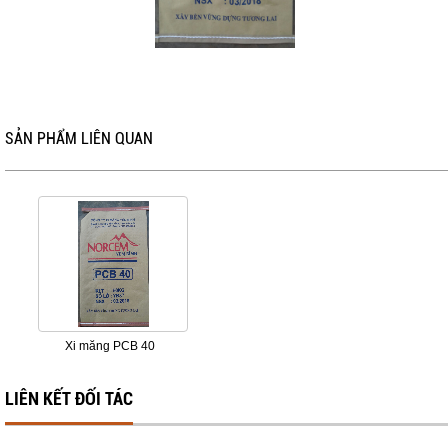
Các thông tin nhập vào trang này sẽ 
không được bán cho một bên thứ 3.
SẢN PHẨM LIÊN QUAN
Xi măng PCB 40
LIÊN KẾT ĐỐI TÁC